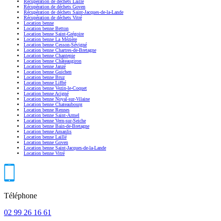
Récupération de déchets Laillé
Récupération de déchets Goven
Récupération de déchets Saint-Jacques-de-la-Lande
Récupération de déchets Vitré
Location benne
Location benne Betton
Location benne Saint-Grégoire
Location benne La Mézière
Location benne Cesson-Sévigné
Location benne Chartres-de-Bretagne
Location benne Chantepie
Location benne Châteaugiron
Location benne Janzé
Location benne Guichen
Location benne Bruz
Location benne Liffré
Location benne Vezin-le-Coquet
Location benne Acigné
Location benne Noyal-sur-Vilaine
Location benne Chateaubourg
Location benne Rennes
Location benne Saint-Armel
Location benne Vern-sur-Seiche
Location benne Bain-de-Bretagne
Location benne Amanlis
Location benne Laillé
Location benne Goven
Location benne Saint-Jacques-de-la-Lande
Location benne Vitré
Téléphone
02 99 26 16 61