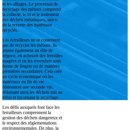
et les alliages. Le processus de
recyclage des métaux comprend
la collecte, le tri et le traitement
des déchets métalliques, suivis
de la revente des matériaux
recyclés.
Les ferrailleurs ne se contentent
pas de recycler les métaux. Ils
jouent également un rôle de
négoce, en achetant des ferrailles
usagées et en les revendant sous
forme de lingots ou de matières
premières secondaires. Cela crée
un cycle économique où les
matériaux en fin de vie
obtiennent une seconde vie,
réduisant ainsi les déchets mis au
rebut et favorisant le recyclage.
Les défis auxquels font face les
ferrailleurs comprennent la
gestion des déchets dangereux et
le respect des réglementations
environnementales. De plus, la