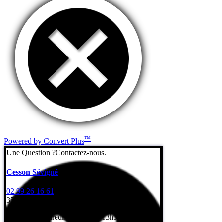
™
Powered by Convert Plus
Une Question ?
Contactez-nous.
Cesson Sévigné
02 99 26 16 61
7 Rue de l’Erbonière
35510 Cesson-Sévigné
Lundi au vendredi: 8h – 12h / 13h30 – 17h30