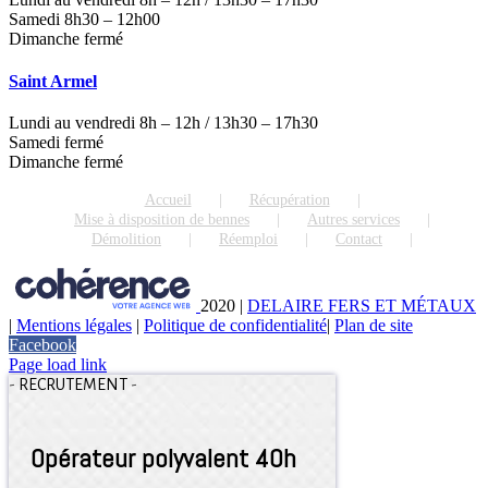
Samedi 8h30 – 12h00
Dimanche fermé
Saint Armel
Lundi au vendredi 8h – 12h / 13h30 – 17h30
Samedi fermé
Dimanche fermé
Accueil
Récupération
Mise à disposition de bennes
Autres services
Démolition
Réemploi
Contact
2020
|
DELAIRE FERS ET MÉTAUX
|
Mentions légales
|
Politique de confidentialité
|
Plan de site
Facebook
Page load link
-
RECRUTEMENT
-
Opérateur polyvalent 40h