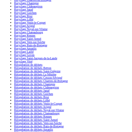
Recyclage Chantepie
Recyclage Châteaugiron
Recyclage Janzé
Recyclage Guichen
Recyclage Bruz
Recyclage Liffré
Recyclage Vezin-le-Coquet
Recyclage Acigné
Recyclage Noyal-sur-Vilaine
Recyclage Chateaubourg
Recyclage Rennes
Recyclage Saint-Armel
Recyclage Vern-sur-Seiche
Recyclage Bain-de-Bretagne
Recyclage Amanlis
Recyclage Laillé
Recyclage Goven
Recyclage Saint-Jacques-de-la-Lande
Recyclage Vitré
Récupération de déchets
Récupération de déchets Betton
Récupération de déchets Saint-Grégoire
Récupération de déchets La Mézière
Récupération de déchets Cesson-Sévigné
Récupération de déchets Chartres-de-Bretagne
Récupération de déchets Chantepie
Récupération de déchets Châteaugiron
Récupération de déchets Janzé
Récupération de déchets Guichen
Récupération de déchets Bruz
Récupération de déchets Liffré
Récupération de déchets Vezin-le-Coquet
Récupération de déchets Acigné
Récupération de déchets Noyal-sur-Vilaine
Récupération de déchets Chateaubourg
Récupération de déchets Rennes
Récupération de déchets Saint-Armel
Récupération de déchets Vern-sur-Seiche
Récupération de déchets Bain-de-Bretagne
Récupération de déchets Amanlis