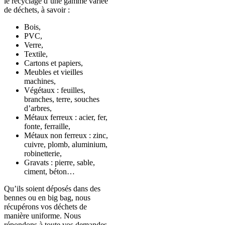
le recyclage d’une gamme variée
de déchets, à savoir
:
Bois,
PVC,
Verre,
Textile,
Cartons et papiers,
Meubles et vieilles
machines,
Végétaux : feuilles,
branches, terre, souches
d’arbres,
Métaux ferreux : acier, fer,
fonte, ferraille,
Métaux non ferreux : zinc,
cuivre, plomb, aluminium,
robinetterie,
Gravats : pierre, sable,
ciment, béton…
Qu’ils soient déposés dans des
bennes ou en big bag, nous
récupérons vos déchets de
manière uniforme.
Nous
répondons à toute vos demandes