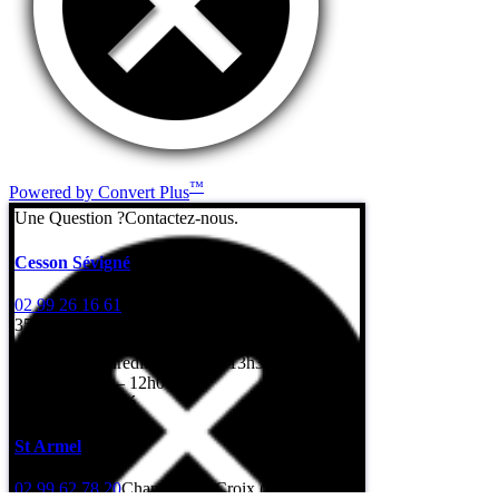
™
Powered by Convert Plus
Une Question ?
Contactez-nous.
Cesson Sévigné
02 99 26 16 61
7 Rue de l’Erbonière
35510 Cesson-Sévigné
Lundi au vendredi: 8h – 12h / 13h30 – 17h30
Samedi: 8h30 – 12h00
Dimanche: fermé
St Armel
02 99 62 78 20
Champ de la Croix (Gps : rue