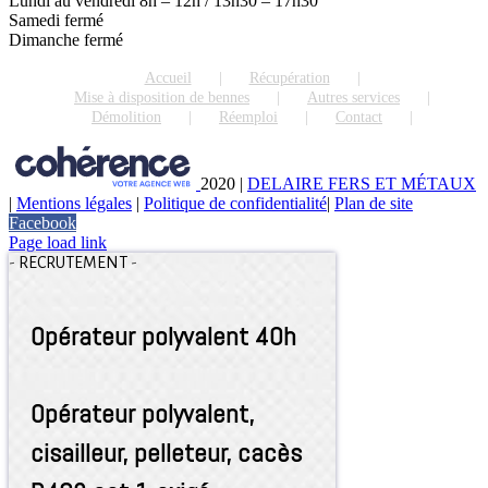
Lundi au vendredi 8h – 12h / 13h30 – 17h30
Samedi fermé
Dimanche fermé
Accueil
Récupération
Mise à disposition de bennes
Autres services
Démolition
Réemploi
Contact
2020
|
DELAIRE FERS ET MÉTAUX
|
Mentions légales
|
Politique de confidentialité
|
Plan de site
Facebook
Page load link
-
RECRUTEMENT
-
Opérateur polyvalent 40h
Opérateur polyvalent,
cisailleur, pelleteur, cacès