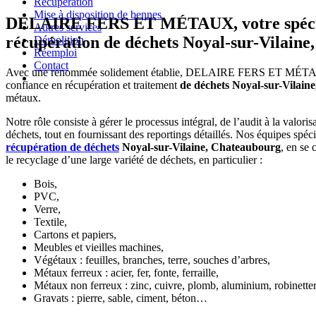
Récupération
Mise à disposition de bennes
DELAIRE FERS ET MÉTAUX, votre spécia
Autres services
récupération de déchets Noyal-sur-Vilain
Démolition
Réemploi
Contact
Avec une renommée solidement établie, DELAIRE FERS ET MÉTAUX
confiance en récupération et traitement
de déchets Noyal-sur-Vilain
métaux.
Notre rôle consiste à gérer le processus intégral, de l’audit à la valori
déchets, tout en fournissant des reportings détaillés. Nos équipes spéc
récupération de déchets
Noyal-sur-Vilaine, Chateaubourg
, en se 
le recyclage d’une large variété de déchets, en particulier :
Bois,
PVC,
Verre,
Textile,
Cartons et papiers,
Meubles et vieilles machines,
Végétaux : feuilles, branches, terre, souches d’arbres,
Métaux ferreux : acier, fer, fonte, ferraille,
Métaux non ferreux : zinc, cuivre, plomb, aluminium, robinetter
Gravats : pierre, sable, ciment, béton…