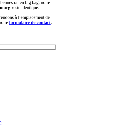
 bennes ou en big bag, notre
bourg r
este identique.
 rendons à l’emplacement de
notre
formulaire de contact
.
é