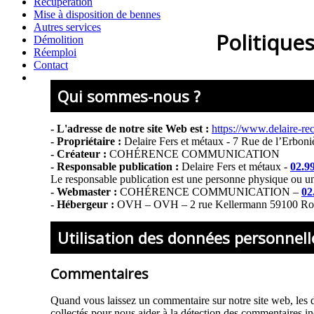
Récupération
Mise à disposition de bennes
Autres services
Politiques
Démolition
Réemploi
Contact
Qui sommes-nous ?
- L'adresse de notre site Web est :
https://www.delaire-re
- Propriétaire :
Delaire Fers et métaux -
7 Rue de l’Erbon
- Créateur :
COHÉRENCE COMMUNICATION
- Responsable publication :
Delaire Fers et métaux -
02.9
Le responsable publication est une personne physique ou u
- Webmaster :
COHÉRENCE COMMUNICATION
–
02
- Hébergeur :
OVH
–
OVH – 2 rue Kellermann 59100 Ro
Utilisation des données personnell
Commentaires
Quand vous laissez un commentaire sur notre site web, les do
collectés pour nous aider à la détection des commentaires i