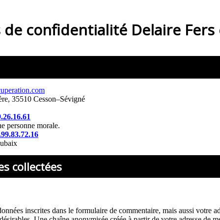
 de confidentialité
Delaire Fers
cuperation.com
ière, 35510 Cesson–Sévigné
9.26.16.61
ne personne morale.
.99.83.72.16
ubaix
es collectées
nnées inscrites dans le formulaire de commentaire, mais aussi votre adre
ndésirables. Une chaîne anonymisée créée à partir de votre adresse de 