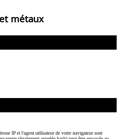
 et métaux
sse IP et l'agent utilisateur de votre navigateur sont
messagerie (également appelée hash) peut être envoyée au