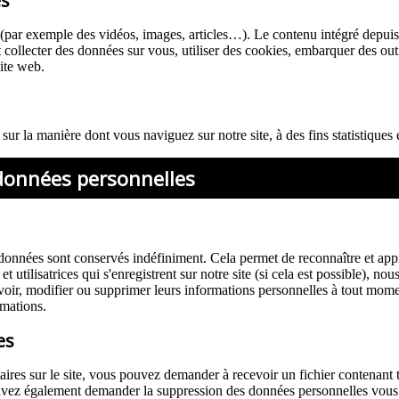
es
s (par exemple des vidéos, images, articles…). Le contenu intégré depuis
nt collecter des données sur vous, utiliser des cookies, embarquer des out
ite web.
ur la manière dont vous naviguez sur notre site, à des fins statistiques 
 données personnelles
données sont conservés indéfiniment. Cela permet de reconnaître et ap
s et utilisatrices qui s'enregistrent sur notre site (si cela est possible)
nt voir, modifier ou supprimer leurs informations personnelles à tout mome
rmations.
es
ires sur le site, vous pouvez demander à recevoir un fichier contenant 
pouvez également demander la suppression des données personnelles vou