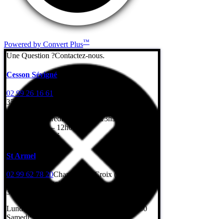
™
Powered by Convert Plus
Une Question ?
Contactez-nous.
Cesson Sévigné
02 99 26 16 61
7 Rue de l’Erbonière
35510 Cesson-Sévigné
Lundi au vendredi: 8h – 12h / 13h30 – 17h30
Samedi: 8h30 – 12h00
Dimanche: fermé
St Armel
02 99 62 78 20
Champ de la Croix (Gps : rue
Léonard de Vinci)
35230 Saint-Armel
Lundi au vendredi: 8h – 12h / 13h30 – 17h30
Samedi: fermé