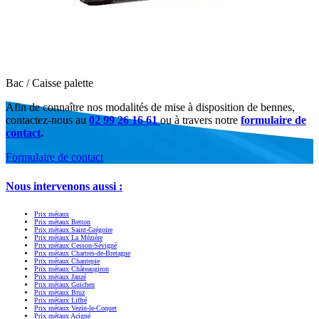
Bac / Caisse palette
Afin de connaître nos modalités de mise à disposition de bennes,
contactez-nous au
02 99 26 16 61
ou à travers notre
formulaire de
contact
.
Formulaire de contact
Nous intervenons aussi :
Prix métaux
Prix métaux Betton
Prix métaux Saint-Grégoire
Prix métaux La Mézière
Prix métaux Cesson-Sévigné
Prix métaux Chartres-de-Bretagne
Prix métaux Chantepie
Prix métaux Châteaugiron
Prix métaux Janzé
Prix métaux Guichen
Prix métaux Bruz
Prix métaux Liffré
Prix métaux Vezin-le-Coquet
Prix métaux Acigné