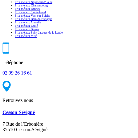
Prix métaux Noyal-sur-Vilaine
Prix métaux Chateaubourg
Prix métaux Rennes
Prix métaux Saint-Armel
Prix métaux Vern-sur-Seiche
Prix métaux Bain-de-Bretagne
Prix métaux Amanlis
Prix métaux Laillé
Prix métaux Goven
Prix métaux Saint-Jacques-de-la-Lande
Prix métaux Vitré
Téléphone
02 99 26 16 61
Retrouvez nous
Cesson-Sévigné
7 Rue de l’Erbonière
35510 Cesson-Sévigné