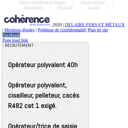
Mise à disposition de bennes
Autres services
Démolition
Réemploi
Contact
2020
|
DELAIRE FERS ET MÉTAUX
|
Mentions légales
|
Politique de confidentialité
|
Plan de site
Facebook
Page load link
-
RECRUTEMENT
-
Opérateur polyvalent 40h
Opérateur polyvalent,
cisailleur, pelleteur, cacès
R482 cat 1 exigé.
Opérateur/trice de saisie