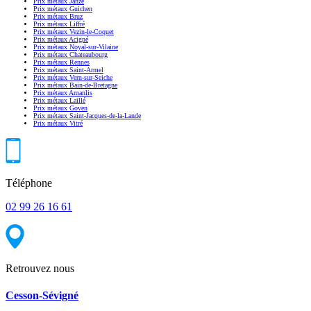
Prix métaux Janzé
Prix métaux Guichen
Prix métaux Bruz
Prix métaux Liffré
Prix métaux Vezin-le-Coquet
Prix métaux Acigné
Prix métaux Noyal-sur-Vilaine
Prix métaux Chateaubourg
Prix métaux Rennes
Prix métaux Saint-Armel
Prix métaux Vern-sur-Seiche
Prix métaux Bain-de-Bretagne
Prix métaux Amanlis
Prix métaux Laillé
Prix métaux Goven
Prix métaux Saint-Jacques-de-la-Lande
Prix métaux Vitré
Téléphone
02 99 26 16 61
Retrouvez nous
Cesson-Sévigné