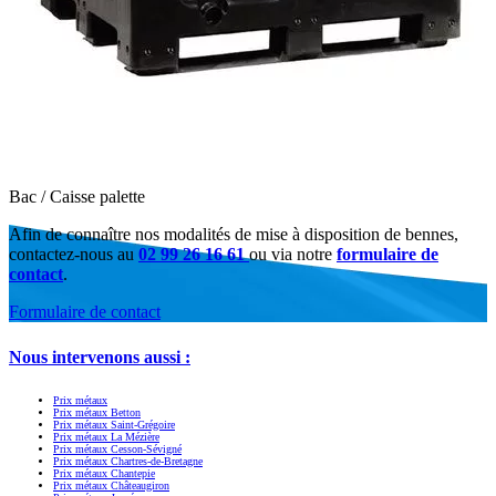
Bac / Caisse palette
Afin de connaître nos modalités de mise à disposition de bennes,
contactez-nous au
02 99 26 16 61
ou via notre
formulaire de
contact
.
Formulaire de contact
Nous intervenons aussi :
Prix métaux
Prix métaux Betton
Prix métaux Saint-Grégoire
Prix métaux La Mézière
Prix métaux Cesson-Sévigné
Prix métaux Chartres-de-Bretagne
Prix métaux Chantepie
Prix métaux Châteaugiron