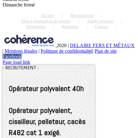
Dimanche fermé
Accueil
Récupération
Mise à disposition de bennes
Autres services
Démolition
Réemploi
Contact
2020
|
DELAIRE FERS ET MÉTAUX
|
Mentions légales
|
Politique de confidentialité
|
Plan de site
Facebook
Page load link
-
RECRUTEMENT
-
Opérateur polyvalent 40h
Opérateur polyvalent,
cisailleur, pelleteur, cacès
R482 cat 1 exigé.