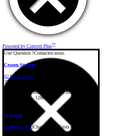
™
Powered by Convert Plus
Une Question ?
Contactez-nous.
Cesson Sévigné
02 99 26 16 61
7 Rue de l’Erbonière
35510 Cesson-Sévigné
Lundi au vendredi: 8h – 12h / 13h30 – 17h30
Samedi: 8h30 – 12h00
Dimanche: fermé
St Armel
02 99 62 78 20
Champ de la Croix (Gps : rue
Léonard de Vinci)