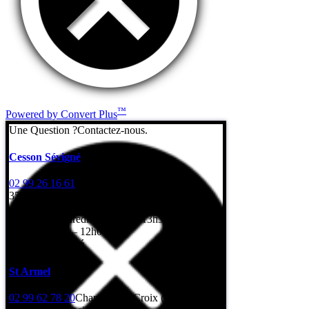
™
Powered by Convert Plus
Une Question ?
Contactez-nous.
Cesson Sévigné
02 99 26 16 61
7 Rue de l’Erbonière
35510 Cesson-Sévigné
Lundi au vendredi: 8h – 12h / 13h30 – 17h30
Samedi: 8h30 – 12h00
Dimanche: fermé
St Armel
02 99 62 78 20
Champ de la Croix (Gps : rue