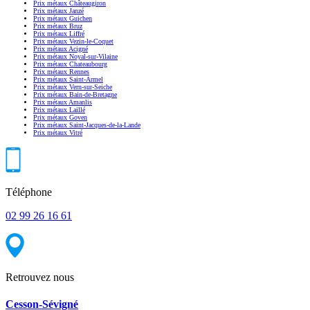
Prix métaux Châteaugiron
Prix métaux Janzé
Prix métaux Guichen
Prix métaux Bruz
Prix métaux Liffré
Prix métaux Vezin-le-Coquet
Prix métaux Acigné
Prix métaux Noyal-sur-Vilaine
Prix métaux Chateaubourg
Prix métaux Rennes
Prix métaux Saint-Armel
Prix métaux Vern-sur-Seiche
Prix métaux Bain-de-Bretagne
Prix métaux Amanlis
Prix métaux Laillé
Prix métaux Goven
Prix métaux Saint-Jacques-de-la-Lande
Prix métaux Vitré
Téléphone
02 99 26 16 61
Retrouvez nous
Cesson-Sévigné