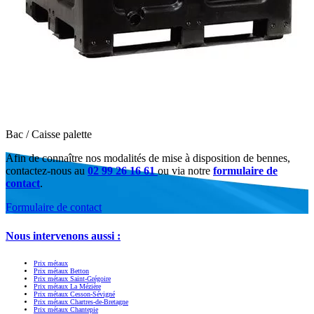
Bac / Caisse palette
Afin de connaître nos modalités de mise à disposition de bennes,
contactez-nous au
02 99 26 16 61
ou via notre
formulaire de
contact
.
Formulaire de contact
Nous intervenons aussi :
Prix métaux
Prix métaux Betton
Prix métaux Saint-Grégoire
Prix métaux La Mézière
Prix métaux Cesson-Sévigné
Prix métaux Chartres-de-Bretagne
Prix métaux Chantepie