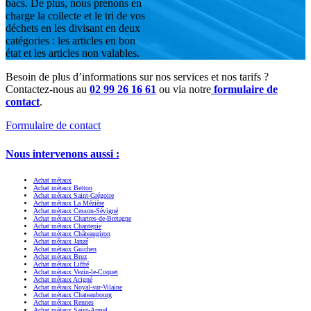
bacs. De plus, nous prenons en
charge la collecte et le tri de vos
déchets en les divisant en deux
catégories : les articles en bon
état et les articles non valables.
Besoin de plus d’informations sur nos services et nos tarifs ?
Contactez-nous au
02 99 26 16 61
ou via notre
formulaire de
contact
.
Formulaire de contact
Nous intervenons aussi :
Achat métaux
Achat métaux Betton
Achat métaux Saint-Grégoire
Achat métaux La Mézière
Achat métaux Cesson-Sévigné
Achat métaux Chartres-de-Bretagne
Achat métaux Chantepie
Achat métaux Châteaugiron
Achat métaux Janzé
Achat métaux Guichen
Achat métaux Bruz
Achat métaux Liffré
Achat métaux Vezin-le-Coquet
Achat métaux Acigné
Achat métaux Noyal-sur-Vilaine
Achat métaux Chateaubourg
Achat métaux Rennes
Achat métaux Saint-Armel