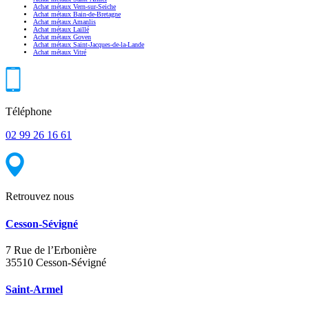
Achat métaux Vern-sur-Seiche
Achat métaux Bain-de-Bretagne
Achat métaux Amanlis
Achat métaux Laillé
Achat métaux Goven
Achat métaux Saint-Jacques-de-la-Lande
Achat métaux Vitré
Téléphone
02 99 26 16 61
Retrouvez nous
Cesson-Sévigné
7 Rue de l’Erbonière
35510 Cesson-Sévigné
Saint-Armel