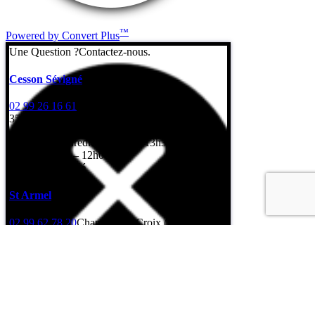
™
Powered by Convert Plus
Une Question ?
Contactez-nous.
Cesson Sévigné
02 99 26 16 61
7 Rue de l’Erbonière
35510 Cesson-Sévigné
Lundi au vendredi: 8h – 12h / 13h30 – 17h30
Samedi: 8h30 – 12h00
Dimanche: fermé
St Armel
02 99 62 78 20
Champ de la Croix (Gps : rue
Léonard de Vinci)
35230 Saint-Armel
Lundi au vendredi: 8h – 12h / 13h30 – 17h30
Samedi: fermé
Dimanche: fermé