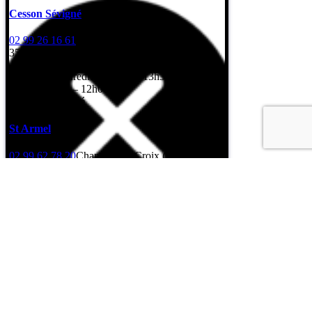
Cesson Sévigné
02 99 26 16 61
7 Rue de l’Erbonière
35510 Cesson-Sévigné
Lundi au vendredi: 8h – 12h / 13h30 – 17h30
Samedi: 8h30 – 12h00
Dimanche: fermé
St Armel
02 99 62 78 20
Champ de la Croix (Gps : rue
Léonard de Vinci)
35230 Saint-Armel
Lundi au vendredi: 8h – 12h / 13h30 – 17h30
Samedi: fermé
Dimanche: fermé
Formulaire de contact