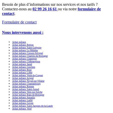
Besoin de plus d’informations sur nos services et nos tarifs ?
Contactez-nous au
02 99 26 16 61
ou via notre
formulaire de
contact
.
Formulaire de contact
Nous intervenons aussi :
Achat métaux
Achat métaux Betton
Achat métaux Saint-Grégoire
Achat métaux La Mézière
Achat métaux Cesson-Sévigné
Achat métaux Chartres-de-Bretagne
Achat métaux Chantepie
Achat métaux Châteaugiron
Achat métaux Janzé
Achat métaux Guichen
Achat métaux Bruz
Achat métaux Liffré
Achat métaux Vezin-le-Coquet
Achat métaux Acigné
Achat métaux Noyal-sur-Vilaine
Achat métaux Chateaubourg
Achat métaux Rennes
Achat métaux Saint-Armel
Achat métaux Vern-sur-Seiche
Achat métaux Bain-de-Bretagne
Achat métaux Amanlis
Achat métaux Laillé
Achat métaux Goven
Achat métaux Saint-Jacques-de-la-Lande
Achat métaux Vitré