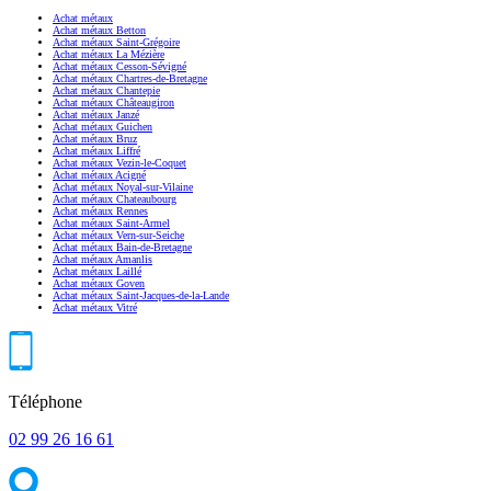
Achat métaux
Achat métaux Betton
Achat métaux Saint-Grégoire
Achat métaux La Mézière
Achat métaux Cesson-Sévigné
Achat métaux Chartres-de-Bretagne
Achat métaux Chantepie
Achat métaux Châteaugiron
Achat métaux Janzé
Achat métaux Guichen
Achat métaux Bruz
Achat métaux Liffré
Achat métaux Vezin-le-Coquet
Achat métaux Acigné
Achat métaux Noyal-sur-Vilaine
Achat métaux Chateaubourg
Achat métaux Rennes
Achat métaux Saint-Armel
Achat métaux Vern-sur-Seiche
Achat métaux Bain-de-Bretagne
Achat métaux Amanlis
Achat métaux Laillé
Achat métaux Goven
Achat métaux Saint-Jacques-de-la-Lande
Achat métaux Vitré
Téléphone
02 99 26 16 61