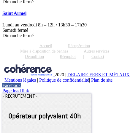
Dimanche fermé
Saint Armel
Lundi au vendredi 8h – 12h / 13h30 – 17h30
Samedi fermé
Dimanche fermé
Accueil
Récupération
Mise à disposition de bennes
Autres services
Démolition
Réemploi
Contact
2020
|
DELAIRE FERS ET MÉTAUX
|
Mentions légales
|
Politique de confidentialité
|
Plan de site
Facebook
Page load link
-
RECRUTEMENT
-
Opérateur polyvalent 40h