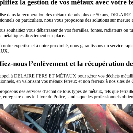
lifiez la gestion de vos métaux avec votre 
lisé dans la récupération des métaux depuis plus de 50 ans, DELAIRE
sionnels ou particuliers, nous vous proposons des solutions sur mesure 
us souhaitiez vous débarrasser de vos ferrailles, fontes, radiateurs ou 
s métalliques directement sur place.
à notre expertise et à notre proximité, nous garantissons un service 
UX.
iez-nous l’enlèvement et la récupération de
 appel à DELAIRE FERS ET MÉTAUX pour gérer vos déchets métalliques 
sionnels, en valorisant vos métaux ferreux et non ferreux à nos sites d
roposons des services d’achat de tous types de métaux, tels que ferraill
 enregistré dans le Livre de Police, tandis que les professionnels obtie