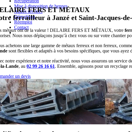
Récupération
Mise à disposition de bennes
ELAIRE FERS ET MÉTAUX
Autres services
otre ferrailleur à Janzé et Saint-Jacques-d
Démolition
Réemploi
Contact
s métaux ont de la valeur ! DELAIRE FERS ET MÉTAUX, votre
fer
loriser. Nous nous déplaçons jusqu’à chez vous ou sur votre chantier po
us achetons une large gamme de métaux ferreux et non ferreux, comme la f
nde
sont flexibles et adaptés à vos besoins spécifiques, que vous ayez d
ec notre expérience et notre réactivité, nous vous assurons un serv
-la-Lande
, au
02 99 26 16 61
. Ensemble, agissons pour un recyclage r
mander un devis