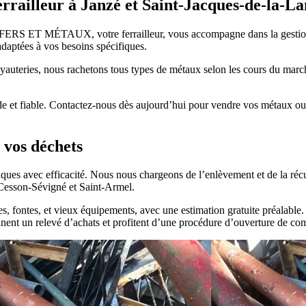
ferrailleur à Janzé et Saint-Jacques-de-la-L
 FERS ET MÉTAUX, votre ferrailleur, vous accompagne dans la gestion
adaptées à vos besoins spécifiques.
tuyauteries, nous rachetons tous types de métaux selon les cours du marc
rapide et fiable. Contactez-nous dès aujourd’hui pour vendre vos mét
 vos déchets
avec efficacité. Nous nous chargeons de l’enlèvement et de la récupé
e Cesson-Sévigné et Saint-Armel.
es, fontes, et vieux équipements, avec une estimation gratuite préalable
nnent un relevé d’achats et profitent d’une procédure d’ouverture de com