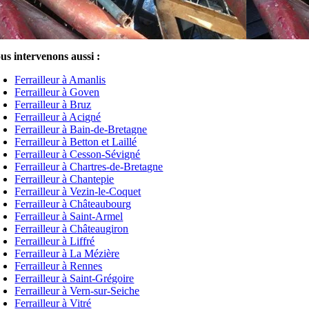
us intervenons aussi :
Ferrailleur à Amanlis
Ferrailleur à Goven
Ferrailleur à Bruz
Ferrailleur à Acigné
Ferrailleur à Bain-de-Bretagne
Ferrailleur à Betton et Laillé
Ferrailleur à Cesson-Sévigné
Ferrailleur à Chartres-de-Bretagne
Ferrailleur à Chantepie
Ferrailleur à Vezin-le-Coquet
Ferrailleur à Châteaubourg
Ferrailleur à Saint-Armel
Ferrailleur à Châteaugiron
Ferrailleur à Liffré
Ferrailleur à La Mézière
Ferrailleur à Rennes
Ferrailleur à Saint-Grégoire
Ferrailleur à Vern-sur-Seiche
Ferrailleur à Vitré