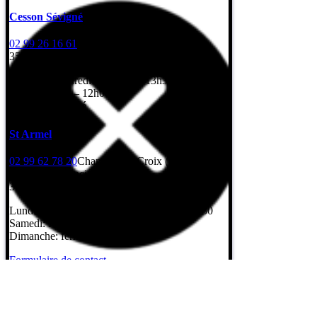
Cesson Sévigné
02 99 26 16 61
7 Rue de l’Erbonière
35510 Cesson-Sévigné
Lundi au vendredi: 8h – 12h / 13h30 – 17h30
Samedi: 8h30 – 12h00
Dimanche: fermé
St Armel
02 99 62 78 20
Champ de la Croix (Gps : rue
Léonard de Vinci)
35230 Saint-Armel
Lundi au vendredi: 8h – 12h / 13h30 – 17h30
Samedi: fermé
Dimanche: fermé
Formulaire de contact