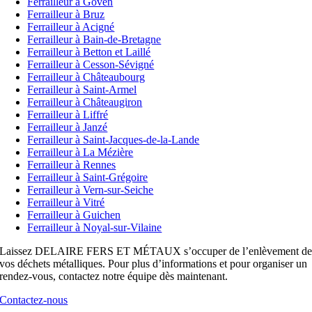
Ferrailleur à Goven
Ferrailleur à Bruz
Ferrailleur à Acigné
Ferrailleur à Bain-de-Bretagne
Ferrailleur à Betton et Laillé
Ferrailleur à Cesson-Sévigné
Ferrailleur à Châteaubourg
Ferrailleur à Saint-Armel
Ferrailleur à Châteaugiron
Ferrailleur à Liffré
Ferrailleur à Janzé
Ferrailleur à Saint-Jacques-de-la-Lande
Ferrailleur à La Mézière
Ferrailleur à Rennes
Ferrailleur à Saint-Grégoire
Ferrailleur à Vern-sur-Seiche
Ferrailleur à Vitré
Ferrailleur à Guichen
Ferrailleur à Noyal-sur-Vilaine
Laissez DELAIRE FERS ET MÉTAUX s’occuper de l’enlèvement d
vos déchets métalliques. Pour plus d’informations et pour organiser un
rendez-vous, contactez notre équipe dès maintenant.
Contactez-nous