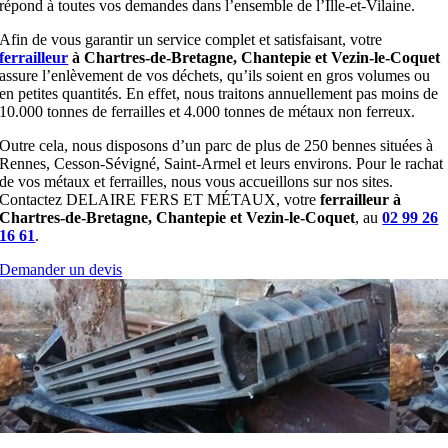
répond à toutes vos demandes dans l’ensemble de l’Ille-et-Vilaine.
Afin de vous garantir un service complet et satisfaisant, votre
ferrailleur
à Chartres-de-Bretagne, Chantepie et Vezin-le-Coquet
assure l’enlèvement de vos déchets, qu’ils soient en gros volumes ou
en petites quantités. En effet, nous traitons annuellement pas moins de
10.000 tonnes de ferrailles et 4.000 tonnes de métaux non ferreux.
Outre cela, nous disposons d’un parc de plus de 250 bennes situées à
Rennes, Cesson-Sévigné, Saint-Armel et leurs environs. Pour le rachat
de vos métaux et ferrailles, nous vous accueillons sur nos sites.
Contactez DELAIRE FERS ET MÉTAUX, votre
ferrailleur à
Chartres-de-Bretagne, Chantepie et Vezin-le-Coquet
, au
02 99 26
16 61
.
Demander un devis