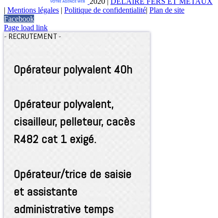
2020
|
DELAIRE FERS ET MÉTAUX
|
Mentions légales
|
Politique de confidentialité
|
Plan de site
Facebook
Page load link
-
RECRUTEMENT
-
Opérateur polyvalent 40h
Opérateur polyvalent,
cisailleur, pelleteur, cacès
R482 cat 1 exigé.
Opérateur/trice de saisie
et assistante
administrative temps