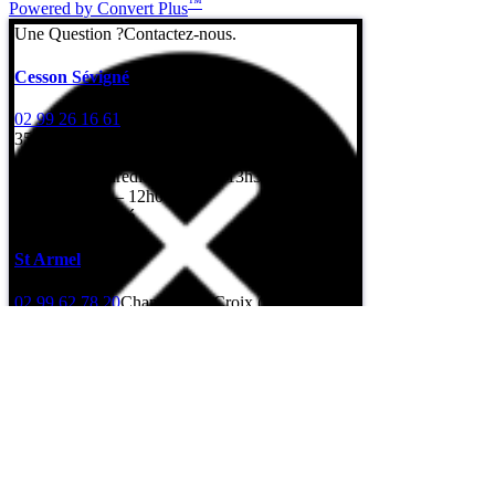
™
Powered by Convert Plus
Une Question ?
Contactez-nous.
Cesson Sévigné
02 99 26 16 61
7 Rue de l’Erbonière
35510 Cesson-Sévigné
Lundi au vendredi: 8h – 12h / 13h30 – 17h30
Samedi: 8h30 – 12h00
Dimanche: fermé
St Armel
02 99 62 78 20
Champ de la Croix (Gps : rue
Léonard de Vinci)
35230 Saint-Armel
Lundi au vendredi: 8h – 12h / 13h30 – 17h30
Samedi: fermé
Dimanche: fermé
Formulaire de contact