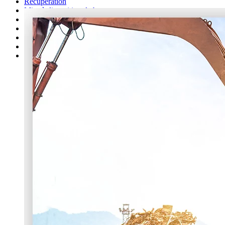
Récupération
Mise à disposition de bennes
Autres services
Démolition
Réemploi
Contact